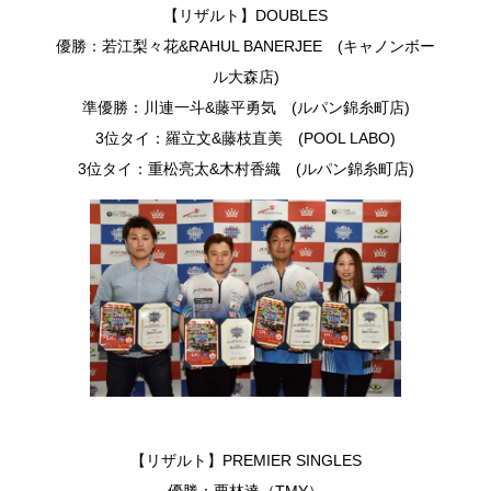
【リザルト】DOUBLES
優勝：若江梨々花&RAHUL BANERJEE (キャノンボー
ル大森店)
準優勝：川連一斗&藤平勇気 (ルパン錦糸町店)
3位タイ：羅立文&藤枝直美 (POOL LABO)
3位タイ：重松亮太&木村香織 (ルパン錦糸町店)
【リザルト】PREMIER SINGLES