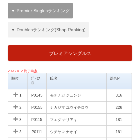
▼ Premier Singlesランキング
▼ Doublesランキング(Shop Ranking)
プレミアシングルス
2020/1/12 終了時点
順位
ﾌﾟﾚﾐｱ
氏名
総合P
ID
1
P0145
モチナガ ジュンジ
316
2
P0155
ナカジマ ユウイチロウ
226
3
P0115
マエダ ナリアキ
181
3
P0111
ウチヤマ ナオイ
181