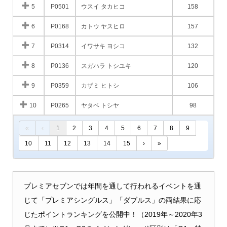
5
P0501
ウスイ タカヒコ
158
6
P0168
カトウ ヤスヒロ
157
7
P0314
イワサキ ヨシコ
132
8
P0136
スガハラ トシユキ
120
9
P0359
カザミ ヒトシ
106
10
P0265
ヤタベ トシヤ
98
«
‹
1
2
3
4
5
6
7
8
9
10
11
12
13
14
15
›
»
プレミアセブンでは年間を通して行われるイベントを通
じて「プレミアシングルス」「ダブルス」の両結果に応
じたポイントランキングを公開中！（2019年～2020年3